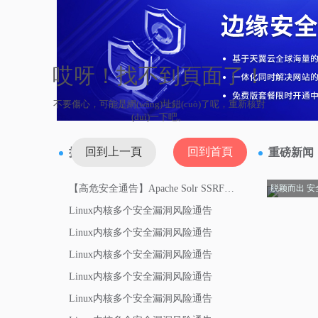
哎呀！找不到頁面了！
不要傷心，可能是網(wǎng)址錯(cuò)了呢，重新核對
(duì)一下吧。
回到上一頁
回到首頁